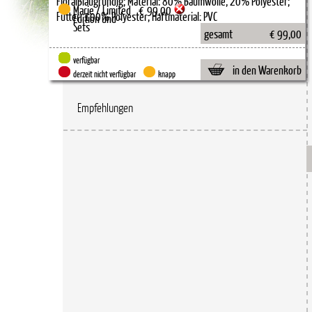
Marie / Limited
€
99,00
Edition und -
Sets
gesamt
€ 99,00
verfügbar
in den Warenkorb
derzeit nicht verfügbar
knapp
Empfehlungen