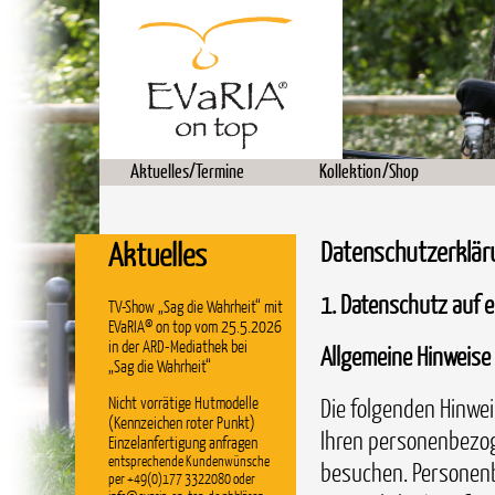
Aktuelles/Termine
Kollektion/Shop
Aktuelles
Datenschutzerklär
1. Datenschutz auf e
TV-Show „Sag die Wahrheit“ mit
EVaRIA® on top vom 25.5.2026
in der ARD-Mediathek bei
Allgemeine Hinweise
„Sag die Wahrheit“
Nicht vorrätige Hutmodelle
Die folgenden Hinwei
(Kennzeichen roter Punkt)
Ihren personenbezog
Einzelanfertigung anfragen
entsprechende Kundenwünsche
besuchen. Personenb
per +49(0)177 3322080 oder