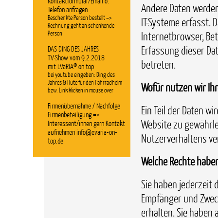
Kontaktformular/Email o.
Andere Daten werden
Telefon anfragen
Beschenkte Person bestellt –>
IT-Systeme erfasst. D
Rechnung geht an schenkende
Person
Internetbrowser, Bet
Erfassung dieser Dat
DAS DING DES JAHRES
TV-Show vom 9.2.2018
betreten.
mit EVaRIA® on top
bei youtube eingeben: Ding des
Jahres & Hüte für den Fahrradhelm
Wofür nutzen wir Ihr
bzw. Link klicken in mouse over
Firmenübernahme / Nachfolge
Ein Teil der Daten wi
Firmenbeteiligung =>
Website zu gewährle
Interessent/innen gern Kontakt
aufnehmen info@evaria-on-
Nutzerverhaltens v
top.de
Welche Rechte haben 
Sie haben jederzeit 
Empfänger und Zwec
erhalten. Sie haben 