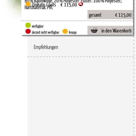
Unikate /-Sets
€
115,00
gesamt
€ 115,00
verfügbar
in den Warenkorb
derzeit nicht verfügbar
knapp
Empfehlungen