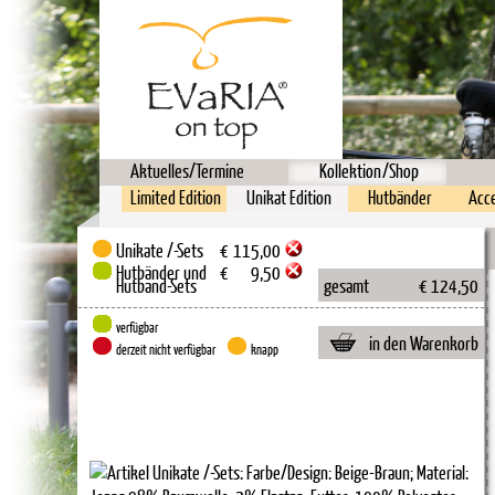
Aktuelles/Termine
Kollektion/Shop
Limited Edition
Unikat Edition
Hutbänder
Acc
Unikate /-Sets
€
115,00
Hutbänder und
€
9,50
Hutband-Sets
gesamt
€ 124,50
verfügbar
in den Warenkorb
derzeit nicht verfügbar
knapp