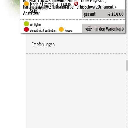
Marie / Limited
€
119,00
Edition und -
Sets
gesamt
€ 119,00
verfügbar
in den Warenkorb
derzeit nicht verfügbar
knapp
Empfehlungen